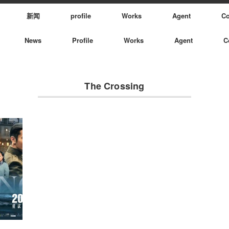
新闻
profile
Works
Agent
Co
News
Profile
Works
Agent
C
The Crossing