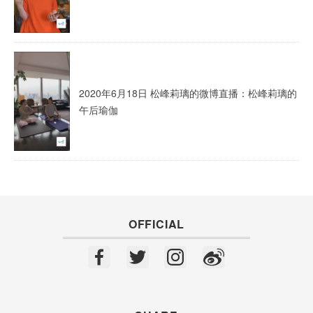
2020年6月18日 松峰莉璃的微博直播：松峰莉璃的
午后瑜伽
OFFICIAL
F
T
In
W
a
wi
st
ei
c
tt
a
b