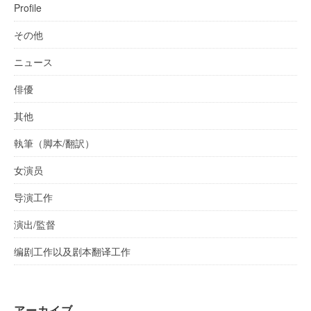
Profile
その他
ニュース
俳優
其他
執筆（脚本/翻訳）
女演员
导演工作
演出/監督
编剧工作以及剧本翻译工作
アーカイブ