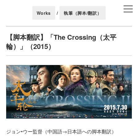
Works
/
執筆（脚本/翻訳）
【脚本翻訳】「The Crossing（太平
輪）」（2015）
ジョン•ウー監督（中国語→日本語への脚本翻訳）