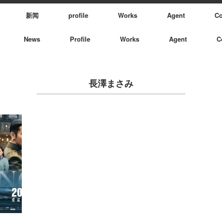
新闻
profile
Works
Agent
Co
News
Profile
Works
Agent
C
長澤まさみ