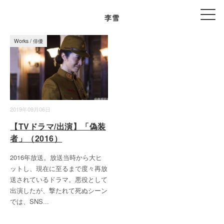
李雪
Works
/
俳優
2019年09月06日
【TVドラマ/出演】「偽装
者」（2016）
2016年放送。放送当時から大ヒ
ットし、現在に至るまで度々再放
送されているドラマ。悪役として
出演したが、撃たれて死ぬシーン
では、SNS
...