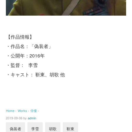
【作品情報】
・作品名：「偽装者」
・公開年：2016年
・監督： 李雪
・キャスト： 靳東、胡歌 他
Home
›
Works
›
俳優
›
2019-09-06
by
admin
偽装者
李雪
胡歌
靳東