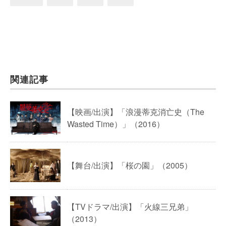
関連記事
【映画/出演】「浪漫蒂克消亡史（The
Wasted Time）」（2016）
【舞台/出演】「桜の園」（2005）
【TVドラマ/出演】「火線三兄弟」
（2013）