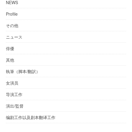
NEWS
Profile
その他
ニュース
俳優
其他
執筆（脚本/翻訳）
女演员
导演工作
演出/監督
编剧工作以及剧本翻译工作