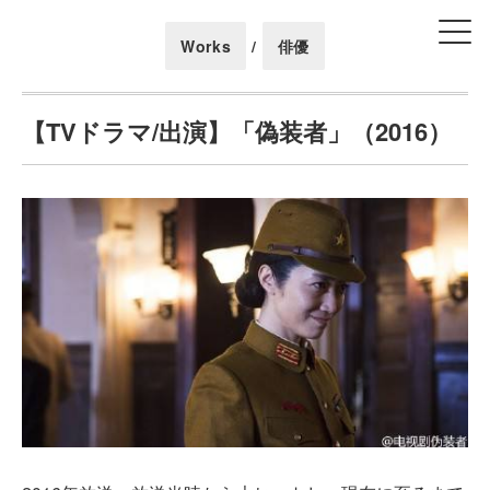
Works
/
俳優
【TVドラマ/出演】「偽装者」（2016）