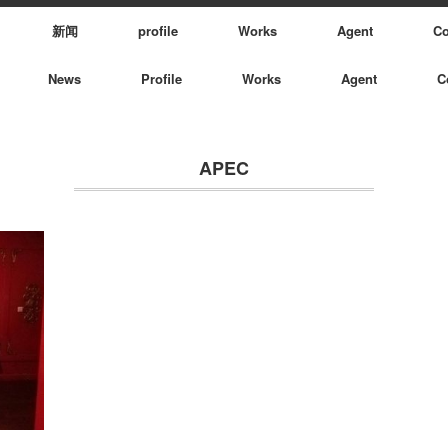
新闻
profile
Works
Agent
Co
News
Profile
Works
Agent
C
APEC