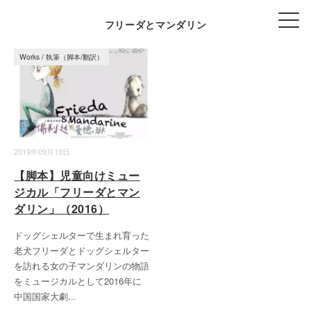
フリーダとマンダリン
Works
/
執筆（脚本/翻訳）
2019年09月10日
【脚本】児童向けミュー
ジカル「フリーダとマン
ダリン」（2016）
ドッグシェルターで生まれ育った
老犬フリーダとドッグシェルター
を訪れる女の子マンダリンの物語
をミュージカルとして2016年に
中国国家大劇
...